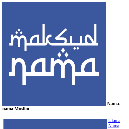
Nama-
nama Muslim
≡
Utama
Nama