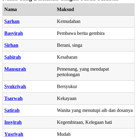
Nama
Maksud
Sarhan
Kemudahan
Basyirah
Pembawa berita gembira
Sirhan
Berani, singa
Sabirah
Kesabaran
Mansurah
Pemenang, yang mendapat
pertolongan
Syukriyah
Bersyukur
Tsarwah
Kekayaan
Satirah
Wanita yang menutupi aib dan dosanya
Insyirah
Kegembiraan, Kelegaan hati
Yusriyah
Mudah