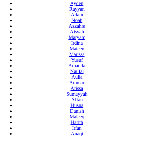
Ayden
Rayyan
Adam
Noah
Azzahra
Aisyah
Maryam
Irdina
Mateen
Marissa
Yusuf
Amanda
Naufal
Aulia
Ammar
Arissa
Sumayyah
Affan
Husna
Danish
Maleeq
Harith
Irfan
Anaqi