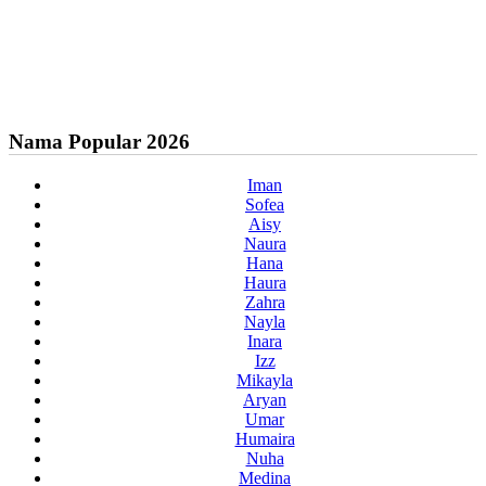
Nama Popular 2026
Iman
Sofea
Aisy
Naura
Hana
Haura
Zahra
Nayla
Inara
Izz
Mikayla
Aryan
Umar
Humaira
Nuha
Medina