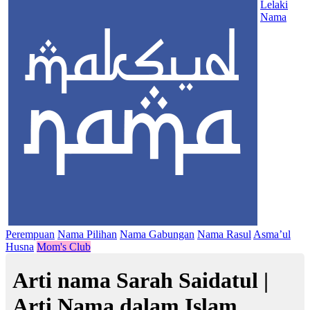
Lelaki
Nama
Perempuan
Nama Pilihan
Nama Gabungan
Nama Rasul
Asma’ul
Husna
Mom's Club
Arti nama Sarah Saidatul |
Arti Nama dalam Islam