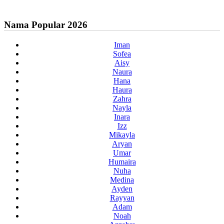
Nama Popular 2026
Iman
Sofea
Aisy
Naura
Hana
Haura
Zahra
Nayla
Inara
Izz
Mikayla
Aryan
Umar
Humaira
Nuha
Medina
Ayden
Rayyan
Adam
Noah