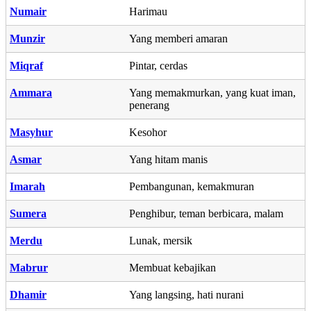
Numair
Harimau
Munzir
Yang memberi amaran
Miqraf
Pintar, cerdas
Ammara
Yang memakmurkan, yang kuat iman,
penerang
Masyhur
Kesohor
Asmar
Yang hitam manis
Imarah
Pembangunan, kemakmuran
Sumera
Penghibur, teman berbicara, malam
Merdu
Lunak, mersik
Mabrur
Membuat kebajikan
Dhamir
Yang langsing, hati nurani