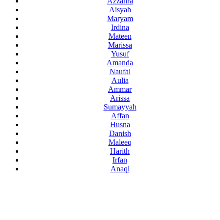
Azzahra
Aisyah
Maryam
Irdina
Mateen
Marissa
Yusuf
Amanda
Naufal
Aulia
Ammar
Arissa
Sumayyah
Affan
Husna
Danish
Maleeq
Harith
Irfan
Anaqi