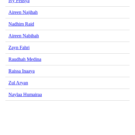
Ivy Felisya
Aireen Najihah
Nadhim Raid
Aireen Nabihah
Zayn Fahri
Raudhah Medina
Raissa Inaaya
Zul Aryan
Naylaa Humairaa