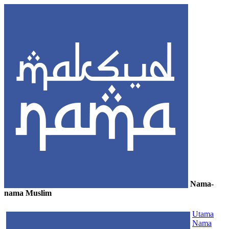
Nama-
nama Muslim
≡
Utama
Nama