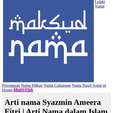
Lelaki
Nama
Perempuan
Nama Pilihan
Nama Gabungan
Nama Rasul
Asma’ul
Husna
Mom's Club
Arti nama Syazmin Ameera
Fitri | Arti Nama dalam Islam