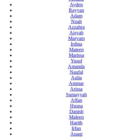
Ayden
Rayyan
Adam
Noah
Azzahra
Aisyah
Maryam
Irdina
Mateen
Marissa
Yusuf
Amanda
Naufal
Aulia
Ammar
Arissa
Sumayyah
Affan
Husna
Danish
Maleeq
Harith
Irfan
Anaqi