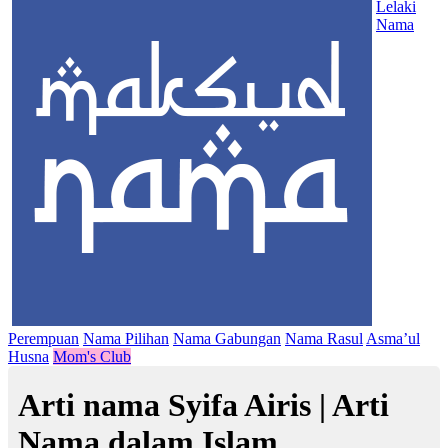
Lelaki
Nama
Perempuan
Nama Pilihan
Nama Gabungan
Nama Rasul
Asma’ul
Husna
Mom's Club
Arti nama Syifa Airis | Arti
Nama dalam Islam