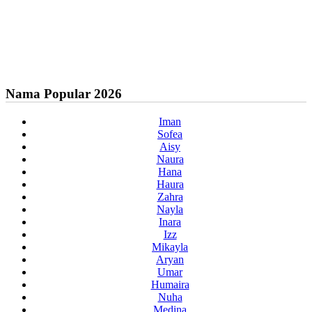
Nama Popular 2026
Iman
Sofea
Aisy
Naura
Hana
Haura
Zahra
Nayla
Inara
Izz
Mikayla
Aryan
Umar
Humaira
Nuha
Medina