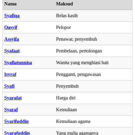
Nama
Maksud
Syafiqa
Belas kasih
Qasyif
Pelopor
Assyifa
Penawar, penyembuh
Syafaat
Pembelaan, pertolongan
Syafiatunnisa
Wanita yang menghiasi hati
Isyraf
Pengganti, pengawasan
Syafi
Penyembuh
Syarafat
Harga diri
Syaraf
Kemuliaan
Syarifuddin
Kemuliaan agama
Syarafuddin
Yang mulia agamanya