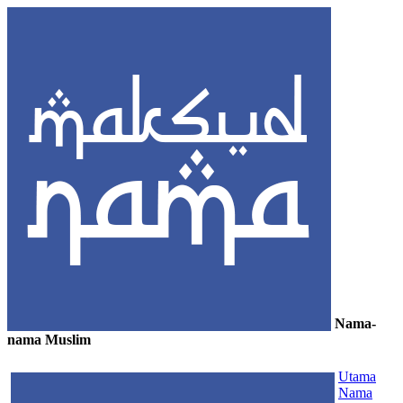
Nama-
nama Muslim
≡
Utama
Nama