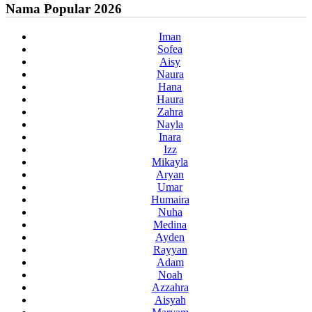
Nama Popular 2026
Iman
Sofea
Aisy
Naura
Hana
Haura
Zahra
Nayla
Inara
Izz
Mikayla
Aryan
Umar
Humaira
Nuha
Medina
Ayden
Rayyan
Adam
Noah
Azzahra
Aisyah