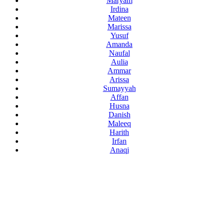
Maryam
Irdina
Mateen
Marissa
Yusuf
Amanda
Naufal
Aulia
Ammar
Arissa
Sumayyah
Affan
Husna
Danish
Maleeq
Harith
Irfan
Anaqi