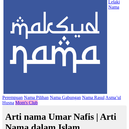
Lelaki
Nama
Perempuan
Nama Pilihan
Nama Gabungan
Nama Rasul
Asma’ul
Husna
Mom's Club
Arti nama Umar Nafis | Arti
Nama dalam Islam