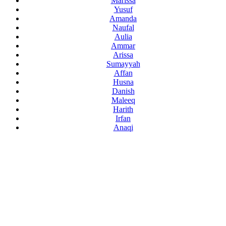
Marissa
Yusuf
Amanda
Naufal
Aulia
Ammar
Arissa
Sumayyah
Affan
Husna
Danish
Maleeq
Harith
Irfan
Anaqi