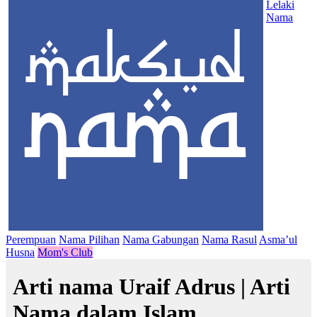
Lelaki
Nama
Perempuan
Nama Pilihan
Nama Gabungan
Nama Rasul
Asma’ul
Husna
Mom's Club
Arti nama Uraif Adrus | Arti
Nama dalam Islam