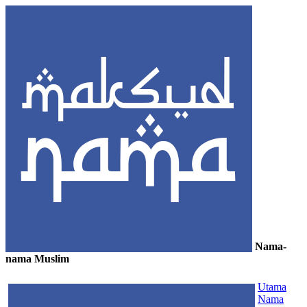
Nama-
nama Muslim
≡
Utama
Nama