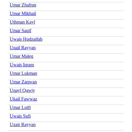
Umar Zhafran
Umar Mikhail
Uthman Kayl
Umar Saqif
Uwais Hudzaifah
Uqail Rayyan
Umar Maleq
Uwais Iqram
Umar Lukman
Umar Zaqwan
Uqayl Qawiy
Ukail Fawwaz
Umar Lutfi
Uwais Sufi
Uzair Rayyan