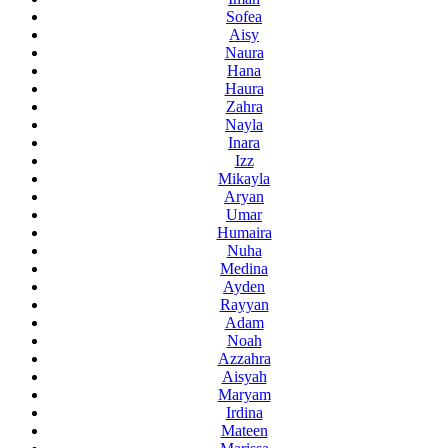
Sofea
Aisy
Naura
Hana
Haura
Zahra
Nayla
Inara
Izz
Mikayla
Aryan
Umar
Humaira
Nuha
Medina
Ayden
Rayyan
Adam
Noah
Azzahra
Aisyah
Maryam
Irdina
Mateen