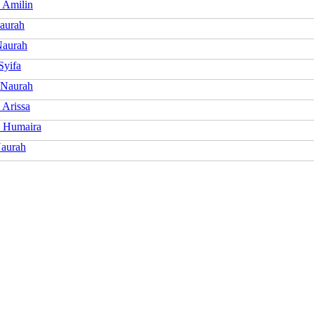
 Amilin
aurah
aurah
Syifa
 Naurah
 Arissa
 Humaira
Naurah