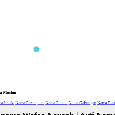
×
a Muslim
a Lelaki
Nama Perempuan
Nama Pilihan
Nama Gabungan
Nama Ras