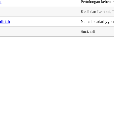
q
Pertolongan kebena
Kecil dan Lembut, T
dhiah
Nama bidadari yg te
Suci, asli