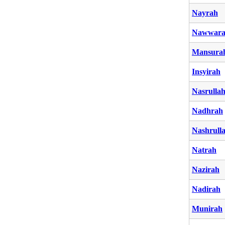
Nayrah
Nawwar
Mansura
Insyirah
Nasrulla
Nadhrah
Nashrull
Natrah
Nazirah
Nadirah
Munirah