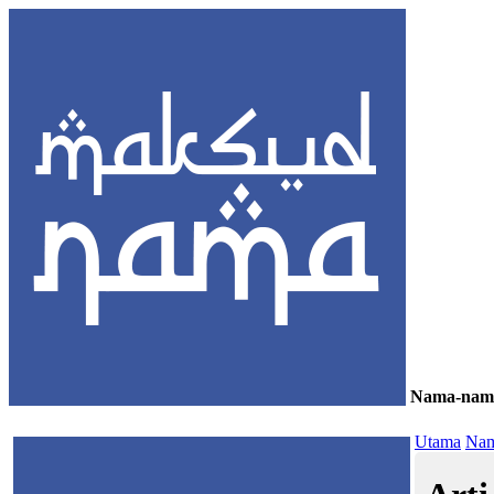
Nama-nam
≡
Utama
Nam