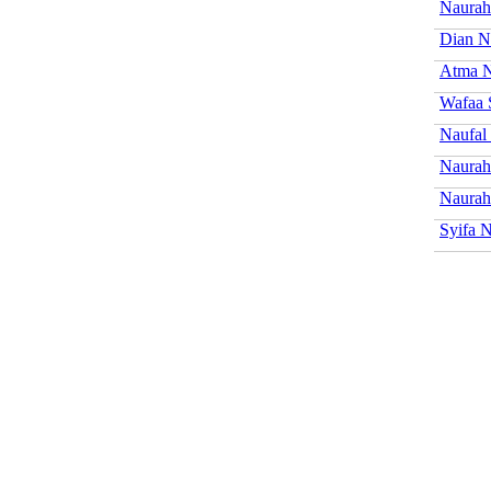
Naurah
Dian N
Atma N
Wafaa 
Naufal
Naurah
Naurah
Syifa 