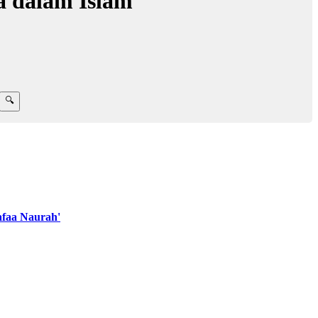
a dalam Islam
faa Naurah'