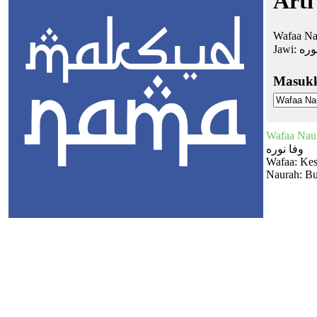
Arti
Wafaa Nau
Jawi:
وره
Masuk
Wafaa Nau
وفا نوره
Wafaa: Kes
Naurah: B