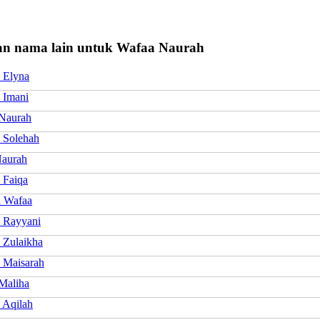
n nama lain untuk Wafaa Naurah
 Elyna
 Imani
 Naurah
 Solehah
aurah
 Faiqa
 Wafaa
 Rayyani
 Zulaikha
 Maisarah
Maliha
 Aqilah