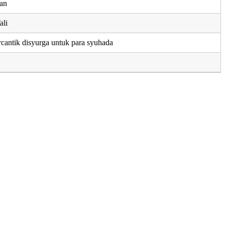
ran
ali
rcantik disyurga untuk para syuhada