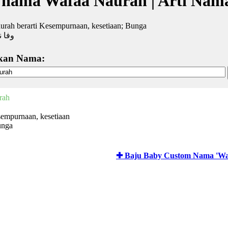
 nama Wafaa Naurah | Arti Nam
rah berarti Kesempurnaan, kesetiaan; Bunga
وفا ن
kan Nama:
rah
empurnaan, kesetiaan
unga
✚ Baju Baby Custom Nama 'Wa