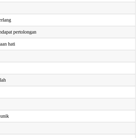
erlang
dapat pertolongan
aan hati
lah
 unik