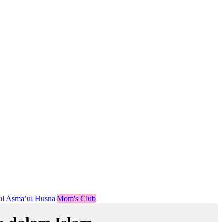
ul
Asma’ul Husna
Mom's Club