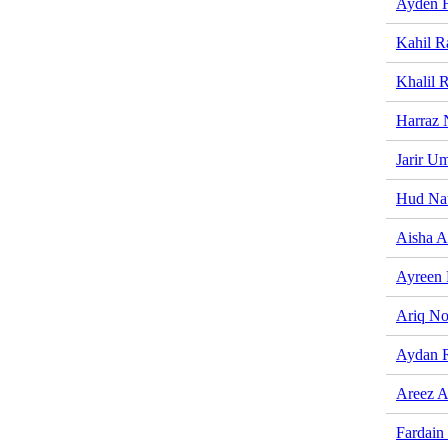
Ayden H
Kahil R
Khalil 
Harraz 
Jarir U
Hud Na
Aisha A
Ayreen 
Ariq N
Aydan 
Areez A
Fardain