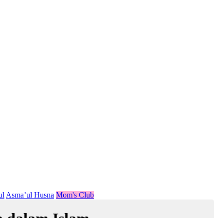
ul
Asma’ul Husna
Mom's Club