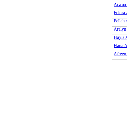
Arwaa 
Felora 
Fellah 
Aralyn
Hayla 
Hana A
Afreen