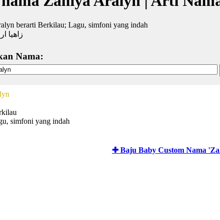
 nama Zahiya Aralyn | Arti Nam
alyn berarti Berkilau; Lagu, simfoni yang indah
زاهيا ار
kan Nama:
lyn
rkilau
gu, simfoni yang indah
✚ Baju Baby Custom Nama 'Zah