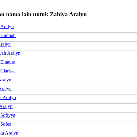
n nama lain untuk Zahiya Aralyn
Aralyn
 Hannah
Aralyn
ah Aralyn
 Elnaura
Clarissa
Aralyn
Aralyn
a Aralyn
 Aralyn
 Sofiyya
 Sofea
a Aralyn