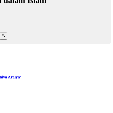
a dalam Islam
iya Aralyn'