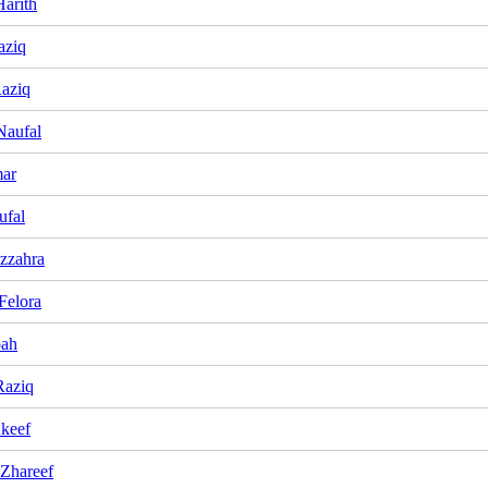
arith
aziq
Raziq
Naufal
mar
ufal
zzahra
Felora
oah
Raziq
keef
 Zhareef