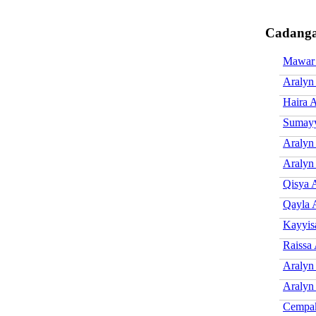
Cadanga
Mawar 
Aralyn
Haira 
Sumayy
Aralyn
Aralyn 
Qisya 
Qayla 
Kayyis
Raissa
Aralyn
Aralyn
Cempak