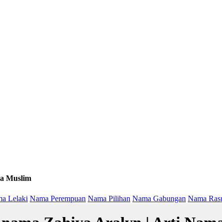
a Muslim
a Lelaki
Nama Perempuan
Nama Pilihan
Nama Gabungan
Nama Ras