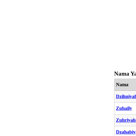
Nama Ya
Nama
Dzihniya
Zuhaily
Zuhriyah
Dzahabiy