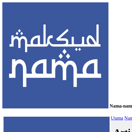
Nama-nam
≡
Utama
Nam