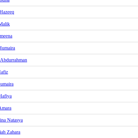
Hazeeq
Malik
Ameena
Humaira
 Abdurrahman
afiz
umaira
Hafiya
Amara
Aina Natasya
iah Zahara