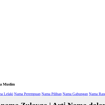
a Muslim
a Lelaki
Nama Perempuan
Nama Pilihan
Nama Gabungan
Nama Ras