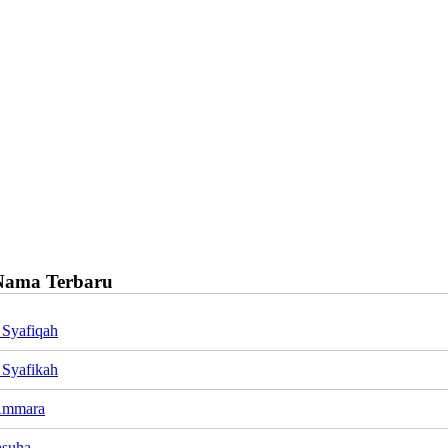
Nama Terbaru
 Syafiqah
 Syafikah
Ammara
asuha