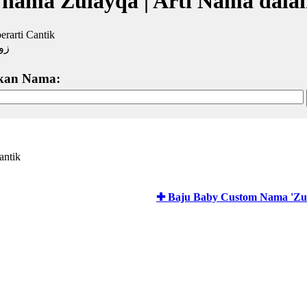
 nama Zulayqa | Arti Nama dala
erarti Cantik
زول
kan Nama:
antik
✚ Baju Baby Custom Nama 'Zu