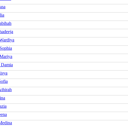
sna
lia
abihah
hadeeja
 Wardiya
 Sophia
 Mariya
 Damia
isya
Sofia
Athirah
ina
azia
eena
Medina