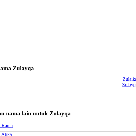
 nama Zulayqa
Zulaik
Zulayq
n nama lain untuk Zulayqa
a Rania
 Atika