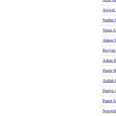
Awwal 
Nadim 
Yusra 
Aileen 
Rayyan
Adam H
Hanis H
Aqilah 
Dariya 
Puteri 
Norsyaf