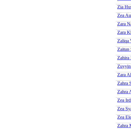
Zia Hu
Zea Au
Zara N
Zara K
Zaliqa
Zaitun
Zahira
Zuyyin
Zara Al
Zahra 
Zahra 
Zea Ird
Zea Sy
Zea El
Zahra 