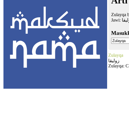
Arti
Zulayqa b
Jawi:
يقا
Masuk
Zulayqa
زوليقا
Zulayqa: C