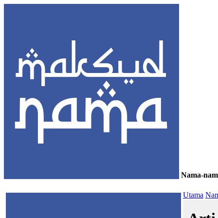
Nama-nam
≡
Utama
Nam