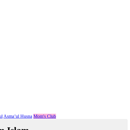
ul
Asma’ul Husna
Mom's Club