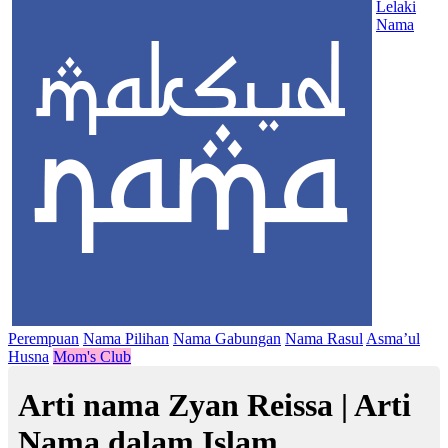
Lelaki
Nama
Perempuan
Nama Pilihan
Nama Gabungan
Nama Rasul
Asma’ul
Husna
Mom's Club
Arti nama Zyan Reissa | Arti
Nama dalam Islam