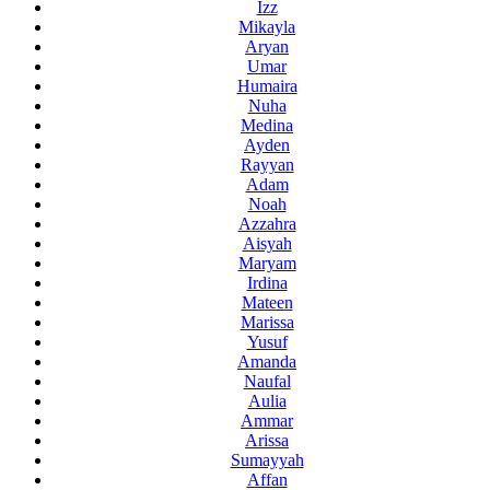
Izz
Mikayla
Aryan
Umar
Humaira
Nuha
Medina
Ayden
Rayyan
Adam
Noah
Azzahra
Aisyah
Maryam
Irdina
Mateen
Marissa
Yusuf
Amanda
Naufal
Aulia
Ammar
Arissa
Sumayyah
Affan