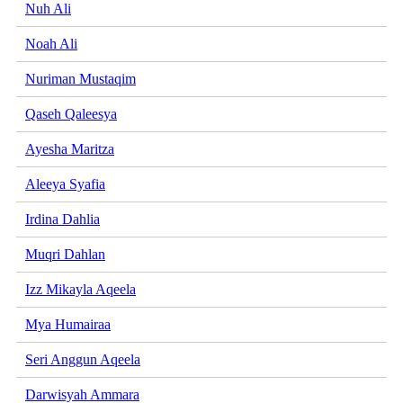
Nuh Ali
Noah Ali
Nuriman Mustaqim
Qaseh Qaleesya
Ayesha Maritza
Aleeya Syafia
Irdina Dahlia
Muqri Dahlan
Izz Mikayla Aqeela
Mya Humairaa
Seri Anggun Aqeela
Darwisyah Ammara