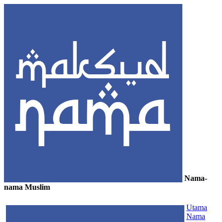
Nama-
nama Muslim
≡
Utama
Nama