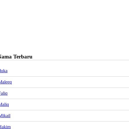
Nama Terbaru
duka
Maleeq
aliq
Maliq
Mikail
Hakim