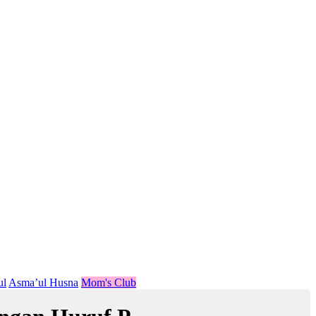
ul
Asma’ul Husna
Mom's Club