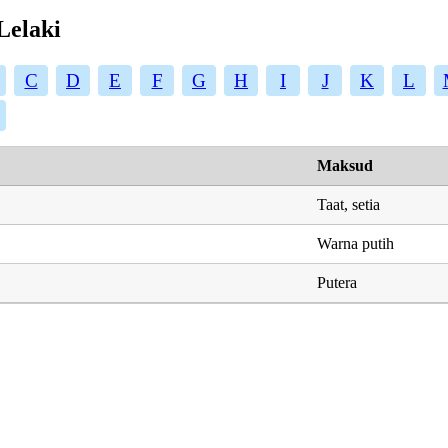
Lelaki
C
D
E
F
G
H
I
J
K
L
Maksud
Taat, setia
Warna putih
Putera