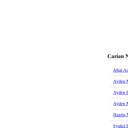
Carian 
Jebat A
Ayden 
Ayden F
Ayden 
Hazrin 
Syukri 