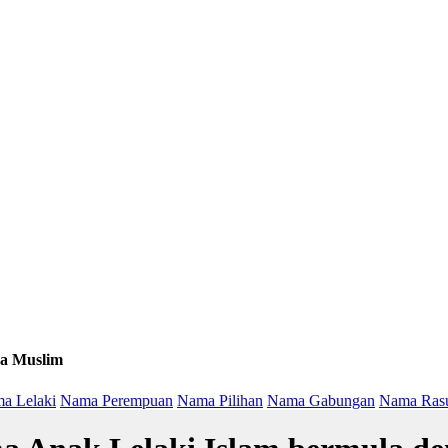
a Muslim
a Lelaki
Nama Perempuan
Nama Pilihan
Nama Gabungan
Nama Ras