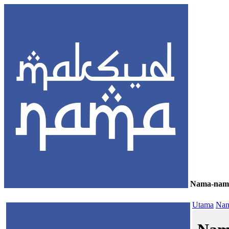
Nama-nam
≡
Utama
Nam