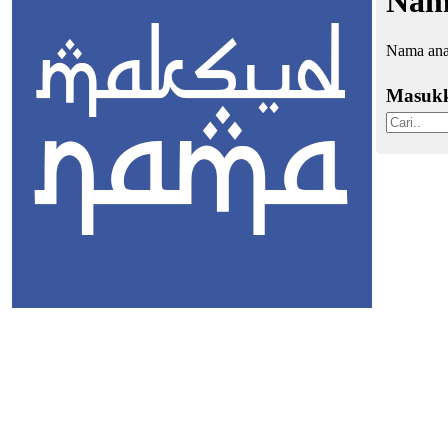
Nama
Nama anak
Masuk