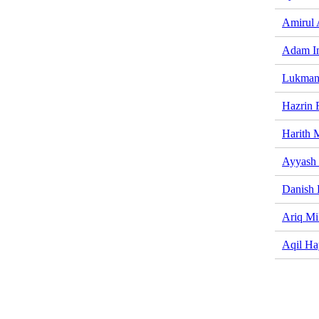
Amirul 
Adam I
Lukman
Hazrin
Harith 
Ayyash
Danish 
Ariq Mi
Aqil Ha