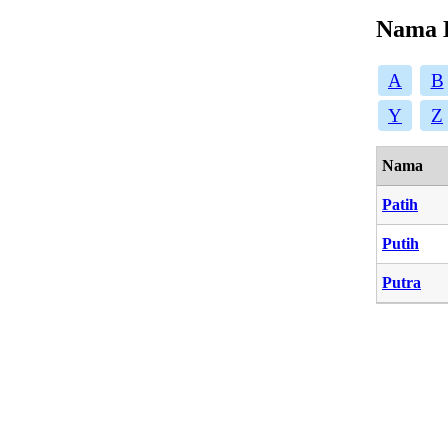
Nama 
A
B
Y
Z
Nama
Patih
Putih
Putra