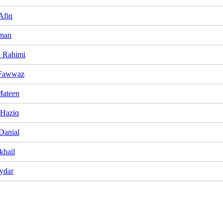
Afiq
man
 Rahimi
 Fawwaz
Mateen
 Haziq
Danial
khail
ydar