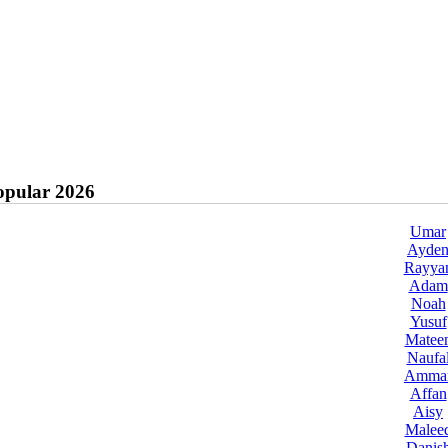
pular 2026
Umar
Ayde
Rayya
Adam
Noah
Yusuf
Matee
Naufa
Amma
Affan
Aisy
Malee
Danis