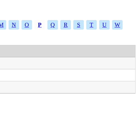
M
N
O
P
Q
R
S
T
U
W