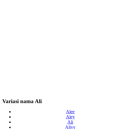
Variasi nama Ali
Alee
Aley
Ali
Aliyy