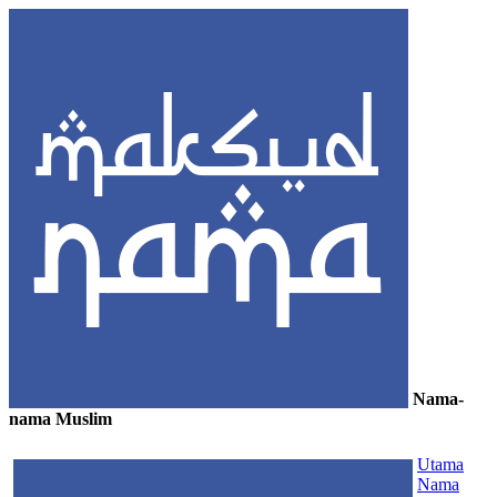
Nama-
nama Muslim
≡
Utama
Nama