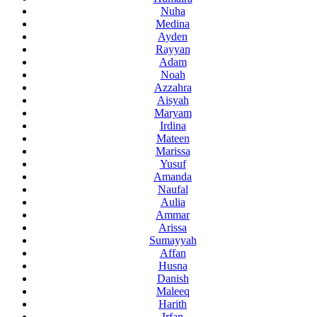
Nuha
Medina
Ayden
Rayyan
Adam
Noah
Azzahra
Aisyah
Maryam
Irdina
Mateen
Marissa
Yusuf
Amanda
Naufal
Aulia
Ammar
Arissa
Sumayyah
Affan
Husna
Danish
Maleeq
Harith
Irfan