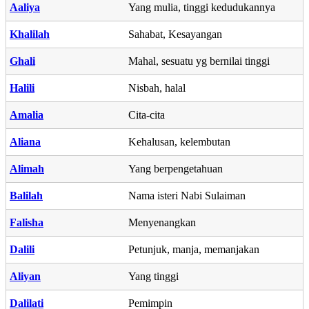
Aaliya
Yang mulia, tinggi kedudukannya
Khalilah
Sahabat, Kesayangan
Ghali
Mahal, sesuatu yg bernilai tinggi
Halili
Nisbah, halal
Amalia
Cita-cita
Aliana
Kehalusan, kelembutan
Alimah
Yang berpengetahuan
Balilah
Nama isteri Nabi Sulaiman
Falisha
Menyenangkan
Dalili
Petunjuk, manja, memanjakan
Aliyan
Yang tinggi
Dalilati
Pemimpin