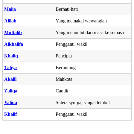
Malia
Berhati-hati
Alilah
Yang memakai wewangian
Muttalib
Yang menuntut dari masa ke semasa
Alkhalifa
Pengganti, wakil
Khaliq
Pencipta
Taliya
Beruntung
Akalil
Mahkota
Zaliqa
Cantik
Yalina
Sutera syurga, sangat lembut
Khalif
Pengganti, wakil