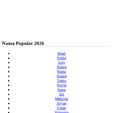
Nama Popular 2026
Iman
Sofea
Aisy
Naura
Hana
Haura
Zahra
Nayla
Inara
Izz
Mikayla
Aryan
Umar
Humaira