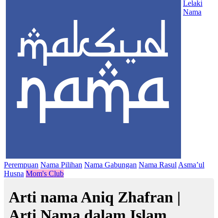
Lelaki
Nama
Perempuan
Nama Pilihan
Nama Gabungan
Nama Rasul
Asma’ul
Husna
Mom's Club
Arti nama Aniq Zhafran |
Arti Nama dalam Islam