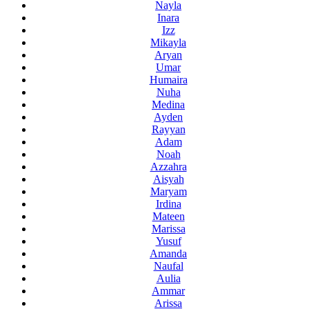
Nayla
Inara
Izz
Mikayla
Aryan
Umar
Humaira
Nuha
Medina
Ayden
Rayyan
Adam
Noah
Azzahra
Aisyah
Maryam
Irdina
Mateen
Marissa
Yusuf
Amanda
Naufal
Aulia
Ammar
Arissa