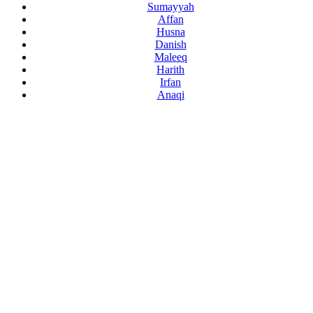
Sumayyah
Affan
Husna
Danish
Maleeq
Harith
Irfan
Anaqi