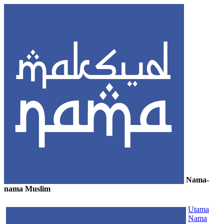
Nama-
nama Muslim
≡
Utama
Nama