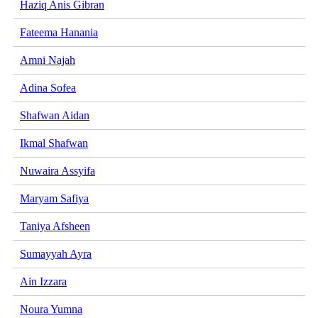
Haziq Anis Gibran
Fateema Hanania
Amni Najah
Adina Sofea
Shafwan Aidan
Ikmal Shafwan
Nuwaira Assyifa
Maryam Safiya
Taniya Afsheen
Sumayyah Ayra
Ain Izzara
Noura Yumna