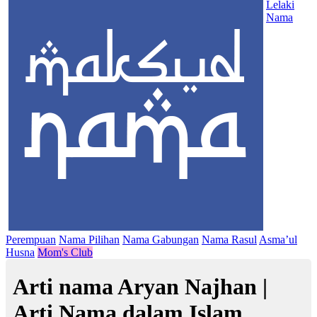
Lelaki
Nama
Perempuan
Nama Pilihan
Nama Gabungan
Nama Rasul
Asma’ul
Husna
Mom's Club
Arti nama Aryan Najhan |
Arti Nama dalam Islam