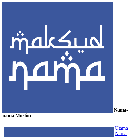
Nama-
nama Muslim
≡
Utama
Nama