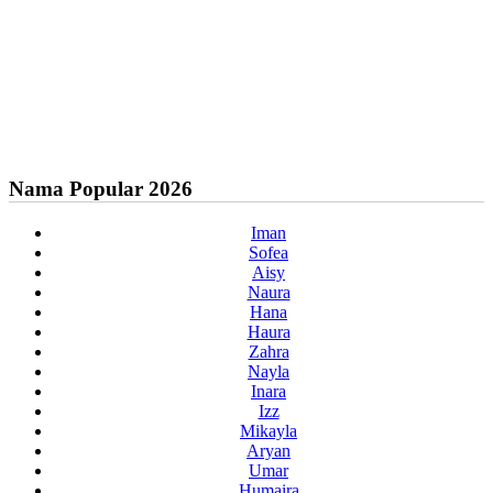
Nama Popular 2026
Iman
Sofea
Aisy
Naura
Hana
Haura
Zahra
Nayla
Inara
Izz
Mikayla
Aryan
Umar
Humaira