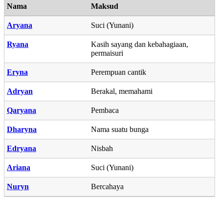
Nama
Maksud
Aryana
Suci (Yunani)
Ryana
Kasih sayang dan kebahagiaan,
permaisuri
Eryna
Perempuan cantik
Adryan
Berakal, memahami
Qaryana
Pembaca
Dharyna
Nama suatu bunga
Edryana
Nisbah
Ariana
Suci (Yunani)
Nuryn
Bercahaya