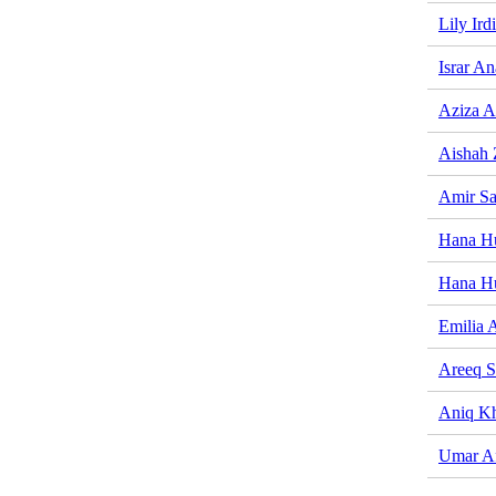
Lily Ird
Israr An
Aziza A
Aishah 
Amir Sa
Hana H
Hana H
Emilia A
Areeq S
Aniq Kh
Umar A