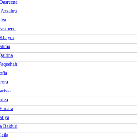
 Qasreena
 Azzahra
fea
Yasmeen
 Khayra
atima
Qairina
Faqeehah
ofia
rora
arissa
ofea
 Eimara
afiya
 Baiduri
laila