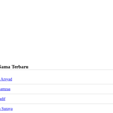
Nama Terbaru
 Arsyad
Hamzaa
dif
 Suraya