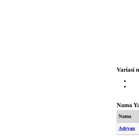
Variasi
Nama Ya
Nama
Adryan