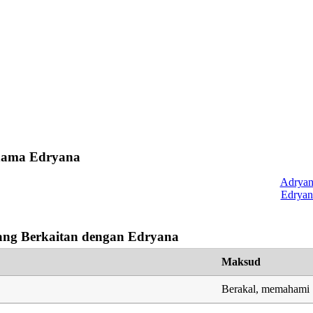
 nama Edryana
Adryan
Edryan
ng Berkaitan dengan Edryana
Maksud
Berakal, memahami