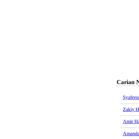
Carian 
Syafeeq
Zakiy 
Amir Ha
Amanda