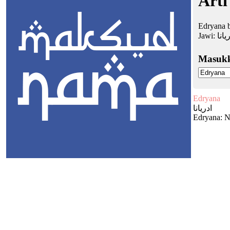
Arti
Edryana b
Jawi:
يانا
Masuk
Edryana
ادريانا
Edryana: N