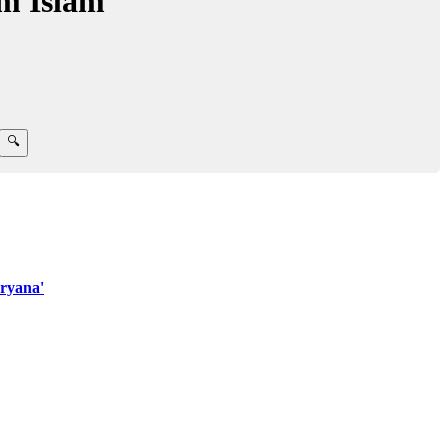
m Islam
ryana'