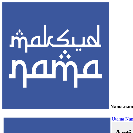
Nama-nam
≡
Utama
Nam