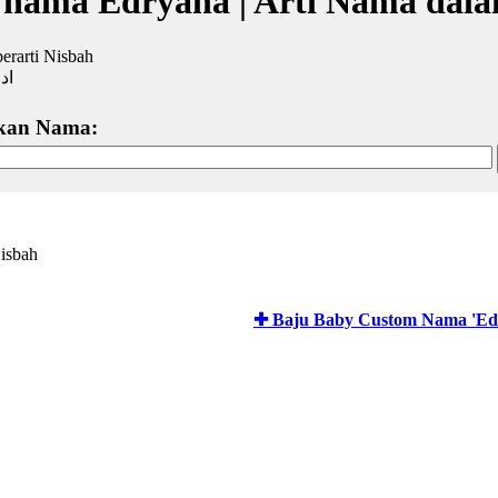
 nama Edryana | Arti Nama dala
erarti Nisbah
ادر
kan Nama:
isbah
✚ Baju Baby Custom Nama 'Ed