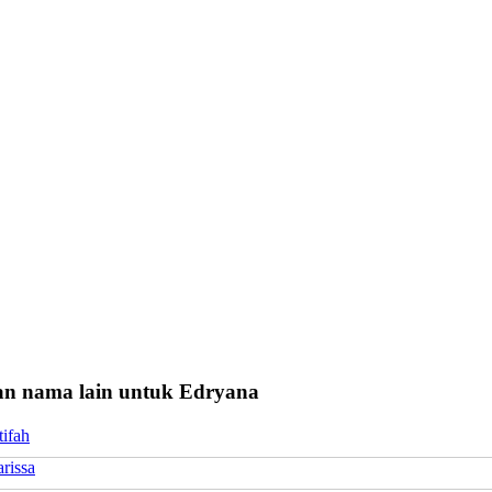
n nama lain untuk Edryana
tifah
rissa