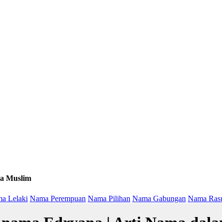
a Muslim
a Lelaki
Nama Perempuan
Nama Pilihan
Nama Gabungan
Nama Ras