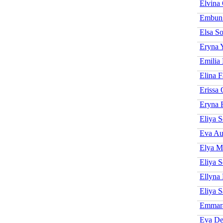
Elvina
Embun
Elsa So
Eryna 
Emilia
Elina F
Erissa 
Eryna 
Eliya S
Eva Au
Elya M
Eliya S
Ellyna
Eliya S
Emmara
Eva De