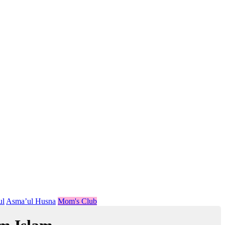
ul
Asma’ul Husna
Mom's Club