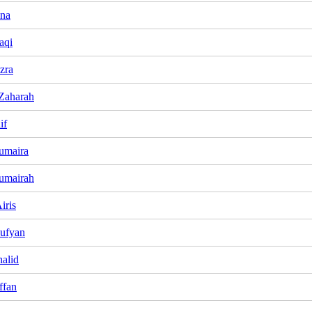
ina
aqi
zra
Zaharah
if
umaira
umairah
iris
ufyan
alid
ffan