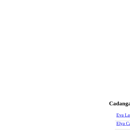
Cadanga
Eva La
Elya Ca