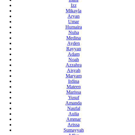
Izz
Mikayla
Aryan
Umar
Humaira
Nuha
Medina
Ayden
Rayyan
Adam
Noah
Azzahra
Aisyah
Maryam
Irdina
Mateen
Marissa
Yusuf
Amanda
Naufal
Aulia
Ammar
Arissa
Sumayyah