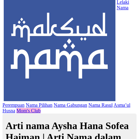
Lelaki
Nama
Perempuan
Nama Pilihan
Nama Gabungan
Nama Rasul
Asma’ul
Husna
Mom's Club
Arti nama Aysha Hana Sofea
Haiman | Arti Nama dalam