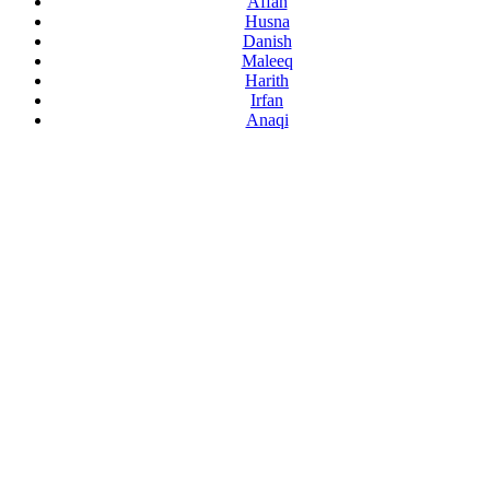
Affan
Husna
Danish
Maleeq
Harith
Irfan
Anaqi