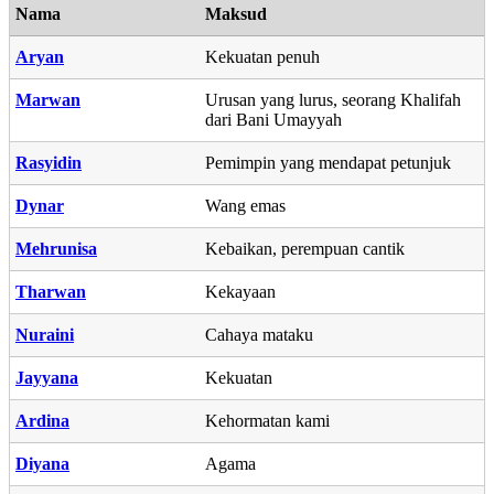
Nama
Maksud
Aryan
Kekuatan penuh
Marwan
Urusan yang lurus, seorang Khalifah
dari Bani Umayyah
Rasyidin
Pemimpin yang mendapat petunjuk
Dynar
Wang emas
Mehrunisa
Kebaikan, perempuan cantik
Tharwan
Kekayaan
Nuraini
Cahaya mataku
Jayyana
Kekuatan
Ardina
Kehormatan kami
Diyana
Agama