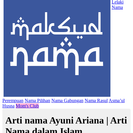
Lelaki
Nama
Perempuan
Nama Pilihan
Nama Gabungan
Nama Rasul
Asma’ul
Husna
Mom's Club
Arti nama Ayuni Ariana | Arti
Nama dalam Islam