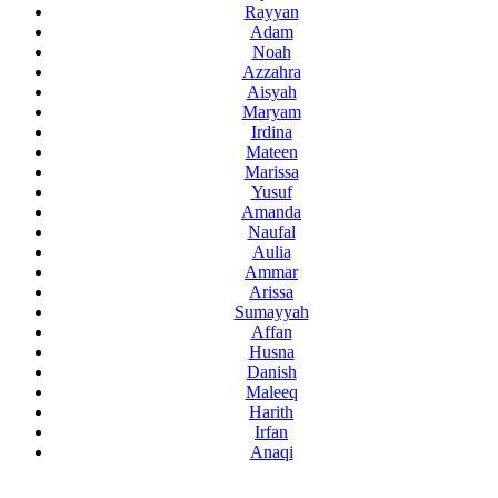
Rayyan
Adam
Noah
Azzahra
Aisyah
Maryam
Irdina
Mateen
Marissa
Yusuf
Amanda
Naufal
Aulia
Ammar
Arissa
Sumayyah
Affan
Husna
Danish
Maleeq
Harith
Irfan
Anaqi