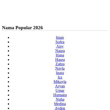
Nama Popular 2026
Iman
Sofea
Aisy
Naura
Hana
Haura
Zahra
Nayla
Inara
Izz
Mikayla
Aryan
Umar
Humaira
Nuha
Medina
Ayden