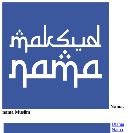
Nama-
nama Muslim
≡
Utama
Nama