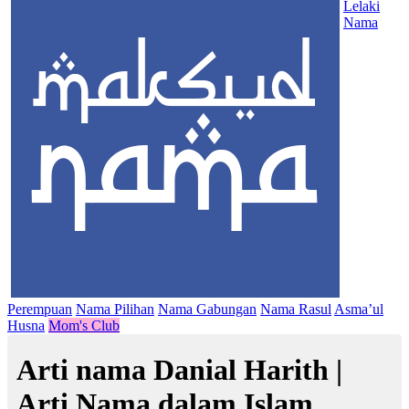
Lelaki
Nama
Perempuan
Nama Pilihan
Nama Gabungan
Nama Rasul
Asma’ul
Husna
Mom's Club
Arti nama Danial Harith |
Arti Nama dalam Islam