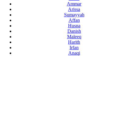
Ammar
Arissa
Sumayyah
Affan
Husna
Danish
Maleeq
Harith
Irfan
Anaqi