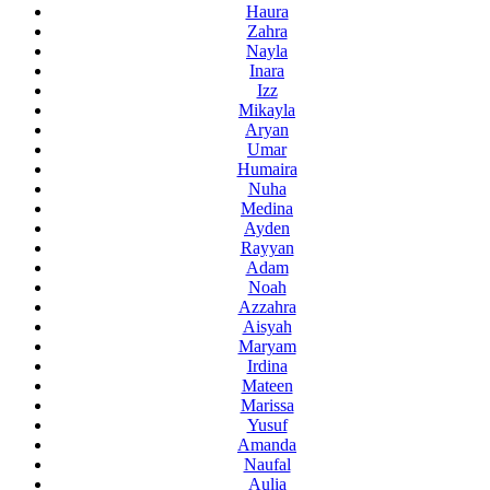
Haura
Zahra
Nayla
Inara
Izz
Mikayla
Aryan
Umar
Humaira
Nuha
Medina
Ayden
Rayyan
Adam
Noah
Azzahra
Aisyah
Maryam
Irdina
Mateen
Marissa
Yusuf
Amanda
Naufal
Aulia