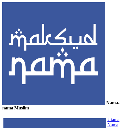
Nama-
nama Muslim
≡
Utama
Nama