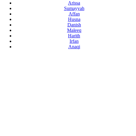
Arissa
Sumayyah
Affan
Husna
Danish
Maleeq
Harith
Irfan
Anaqi