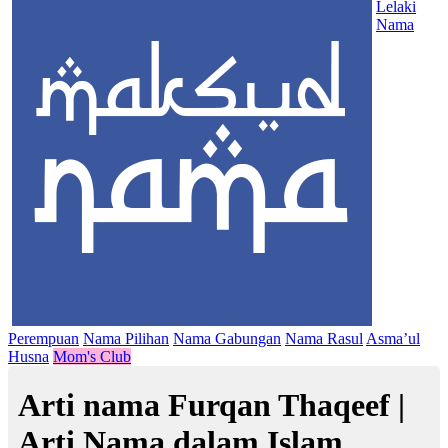
Lelaki
Nama
Perempuan
Nama Pilihan
Nama Gabungan
Nama Rasul
Asma’ul
Husna
Mom's Club
Arti nama Furqan Thaqeef |
Arti Nama dalam Islam