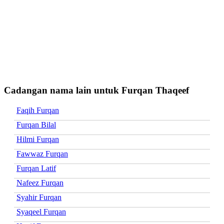
Cadangan nama lain untuk Furqan Thaqeef
Faqih Furqan
Furqan Bilal
Hilmi Furqan
Fawwaz Furqan
Furqan Latif
Nafeez Furqan
Syahir Furqan
Syaqeel Furqan