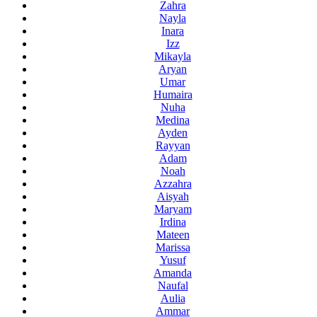
Zahra
Nayla
Inara
Izz
Mikayla
Aryan
Umar
Humaira
Nuha
Medina
Ayden
Rayyan
Adam
Noah
Azzahra
Aisyah
Maryam
Irdina
Mateen
Marissa
Yusuf
Amanda
Naufal
Aulia
Ammar