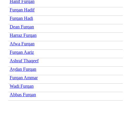
Hanif Furqan
Furqan Hadif
Furqan Hadi
Dean Furqan
Harraz Furqan
Afwa Furqan
Furqan Aariz
Ashraf Thaqeef
Aydan Furqan
Furqan Ammar
Wadi Furqan
Abbas Furqan