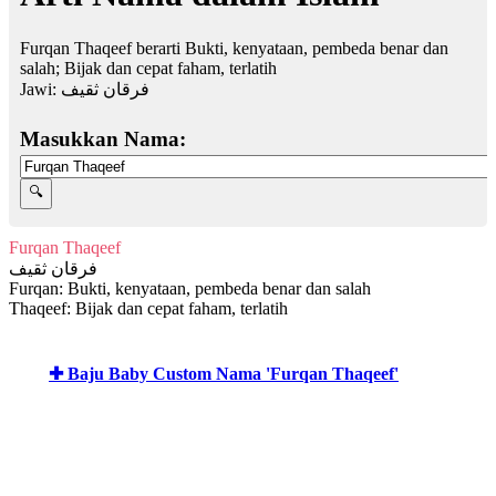
Furqan Thaqeef berarti Bukti, kenyataan, pembeda benar dan
salah; Bijak dan cepat faham, terlatih
Jawi:
فرقان ثقيف
Masukkan Nama:
Furqan Thaqeef
فرقان ثقيف
Furqan: Bukti, kenyataan, pembeda benar dan salah
Thaqeef: Bijak dan cepat faham, terlatih
✚ Baju Baby Custom Nama 'Furqan Thaqeef'