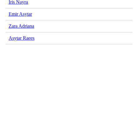
Iris Nayra
Emir Asytar
Zara Adriana
Asytar Raees