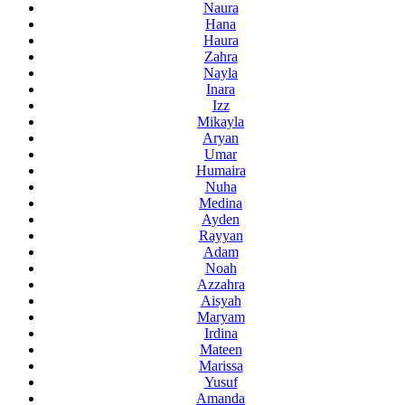
Naura
Hana
Haura
Zahra
Nayla
Inara
Izz
Mikayla
Aryan
Umar
Humaira
Nuha
Medina
Ayden
Rayyan
Adam
Noah
Azzahra
Aisyah
Maryam
Irdina
Mateen
Marissa
Yusuf
Amanda