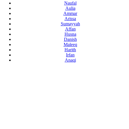
Naufal
Aulia
Ammar
Arissa
Sumayyah
Affan
Husna
Danish
Maleeq
Harith
Irfan
Anaqi