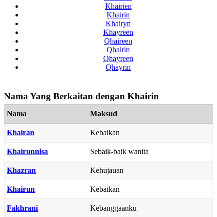
Khairien
Khairin
Khairyn
Khayreen
Qhaireen
Qhairin
Qhayreen
Qhayrin
Nama Yang Berkaitan dengan Khairin
Nama
Maksud
Khairan
Kebaikan
Khairunnisa
Sebaik-baik wanita
Khazran
Kehujauan
Khairun
Kebaikan
Fakhrani
Kebanggaanku