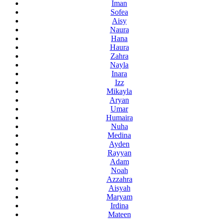
Iman
Sofea
Aisy
Naura
Hana
Haura
Zahra
Nayla
Inara
Izz
Mikayla
Aryan
Umar
Humaira
Nuha
Medina
Ayden
Rayyan
Adam
Noah
Azzahra
Aisyah
Maryam
Irdina
Mateen