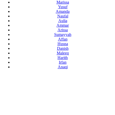
Marissa
Yusuf
Amanda
Naufal
Aulia
Ammar
Arissa
Sumayyah
Affan
Husna
Danish
Maleeq
Harith
Irfan
Anaqi