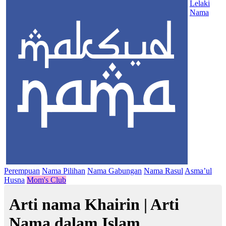
Lelaki
Nama
Perempuan
Nama Pilihan
Nama Gabungan
Nama Rasul
Asma’ul
Husna
Mom's Club
Arti nama Khairin | Arti
Nama dalam Islam