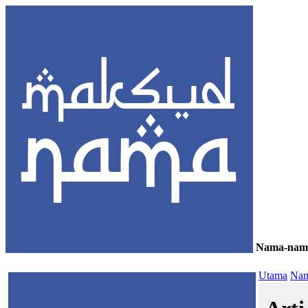
Nama-nam
≡
Utama
Nam