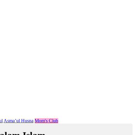
ul
Asma’ul Husna
Mom's Club