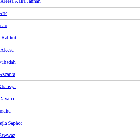
Aleesa Aaira Jannah
Afiq
man
 Rahimi
Aleesa
yuhadah
Azzahra
halisya
 Dayana
maira
jla Saphea
 Fawwaz