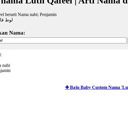
 nama Luth Qafeel | Arti Nama 
el berarti Nama nabi; Penjamin
لوط قا
kan Nama:
l
 nabi
njamin
✚ Baju Baby Custom Nama 'Lut