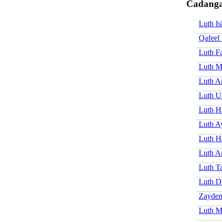
Cadanga
Luth I
Qafeel 
Luth F
Luth M
Luth A
Luth U
Luth 
Luth A
Luth H
Luth A
Luth T
Luth D
Zayden
Luth M