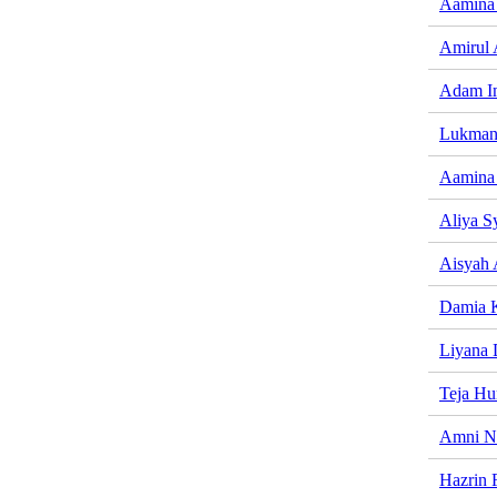
Aamina 
Amirul 
Adam I
Lukman
Aamina 
Aliya S
Aisyah 
Damia K
Liyana
Teja Hu
Amni Na
Hazrin