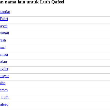
n nama lain untuk Luth Qafeel
skandar
Fahri
ayyat
ikhail
rash
mar
Hamza
ydan
ayder
msyar
alha
arees
 Luth
aleeq