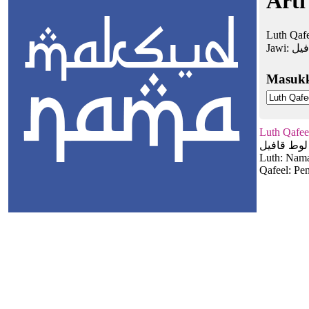
Arti
Luth Qafe
Jawi:
فيل
Masuk
Luth Qafee
لوط قافيل
Luth: Nama
Qafeel: Pe