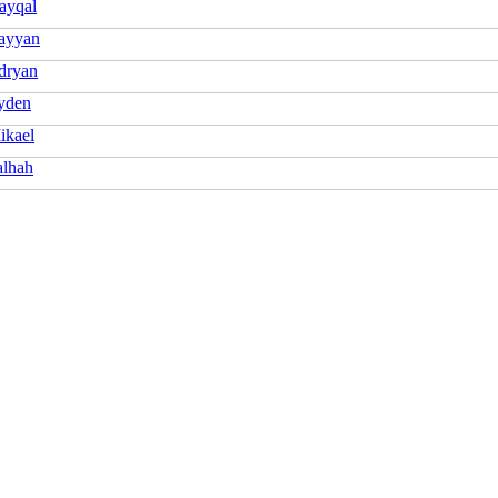
ayqal
ayyan
dryan
yden
ikael
alhah