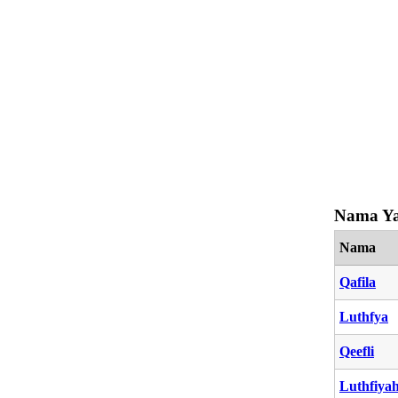
Nama Ya
Nama
Qafila
Luthfya
Qeefli
Luthfiya