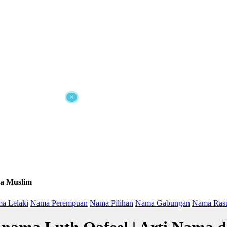
×
a Muslim
a Lelaki
Nama Perempuan
Nama Pilihan
Nama Gabungan
Nama Ras