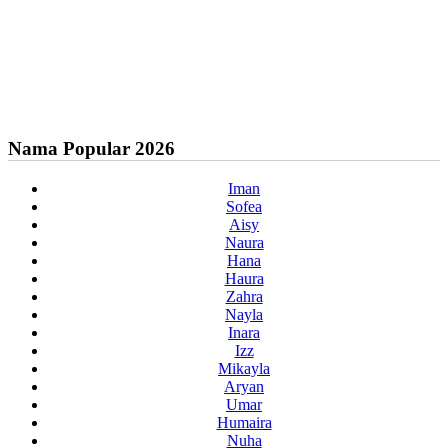
Nama Popular 2026
Iman
Sofea
Aisy
Naura
Hana
Haura
Zahra
Nayla
Inara
Izz
Mikayla
Aryan
Umar
Humaira
Nuha