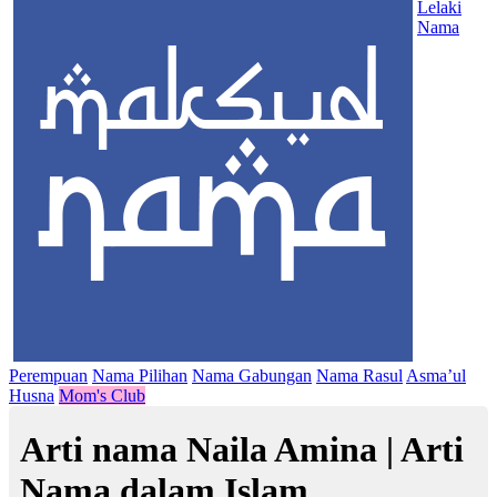
Lelaki
Nama
Perempuan
Nama Pilihan
Nama Gabungan
Nama Rasul
Asma’ul
Husna
Mom's Club
Arti nama Naila Amina | Arti
Nama dalam Islam