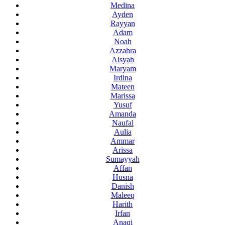
Medina
Ayden
Rayyan
Adam
Noah
Azzahra
Aisyah
Maryam
Irdina
Mateen
Marissa
Yusuf
Amanda
Naufal
Aulia
Ammar
Arissa
Sumayyah
Affan
Husna
Danish
Maleeq
Harith
Irfan
Anaqi