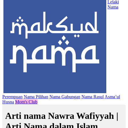
Lelaki
Nama
Perempuan
Nama Pilihan
Nama Gabungan
Nama Rasul
Asma’ul
Husna
Mom's Club
Arti nama Nawra Wafiyyah |
Arti Nama dalam Islam