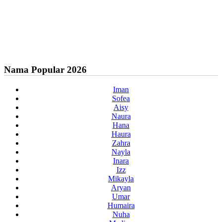
Nama Popular 2026
Iman
Sofea
Aisy
Naura
Hana
Haura
Zahra
Nayla
Inara
Izz
Mikayla
Aryan
Umar
Humaira
Nuha