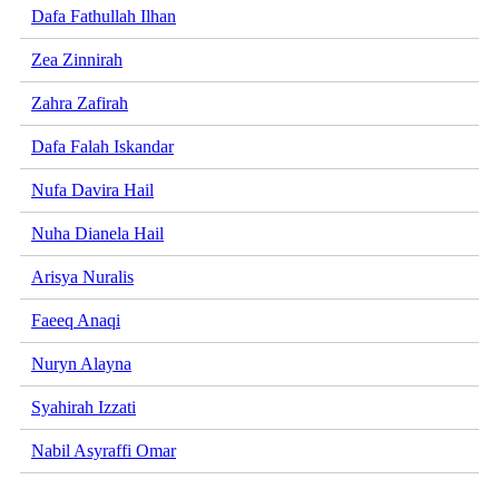
Dafa Fathullah Ilhan
Zea Zinnirah
Zahra Zafirah
Dafa Falah Iskandar
Nufa Davira Hail
Nuha Dianela Hail
Arisya Nuralis
Faeeq Anaqi
Nuryn Alayna
Syahirah Izzati
Nabil Asyraffi Omar