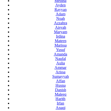
Medina
Ayden
Rayyan
Adam
Noah
Azzahra
Aisyah
Maryam
Irdina
Mateen
Marissa
Yusuf
Amanda
Naufal
Aulia
Ammar
Arissa
Sumayyah
Affan
Husna
Danish
Maleeq
Harith
Irfan
Anaqi