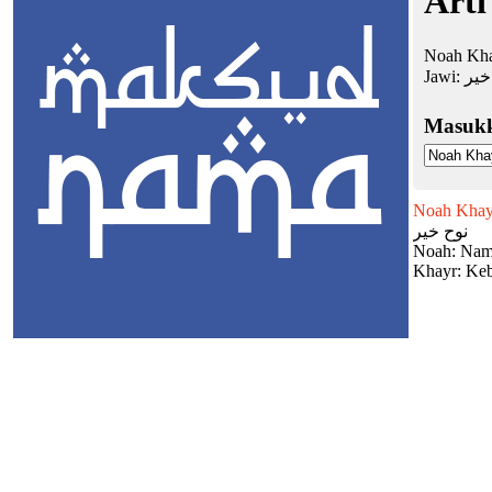
Arti
Noah Khay
Jawi:
خير
Masuk
Noah Khay
نوح خير
Noah: Nama
Khayr: Keb