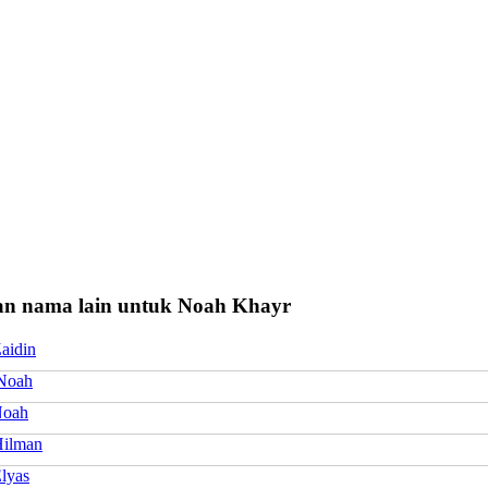
n nama lain untuk Noah Khayr
aidin
 Noah
Noah
ilman
lyas