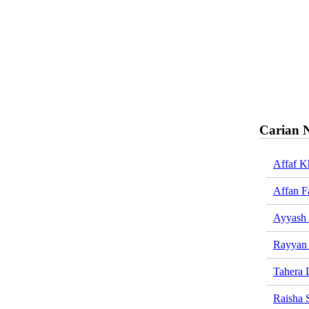
Carian 
Affaf K
Affan F
Ayyash 
Rayyan 
Tahera 
Raisha 