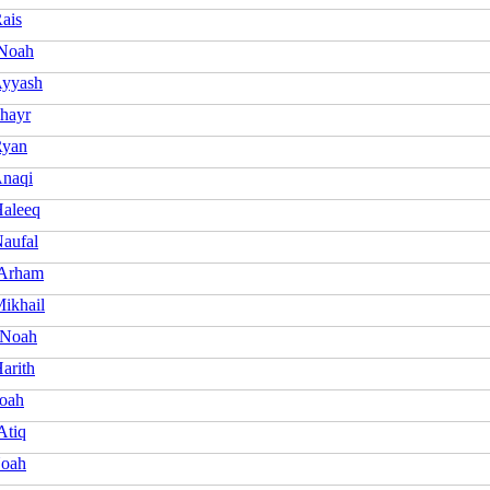
ais
Noah
yyash
Khayr
Ryan
naqi
aleeq
aufal
 Arham
ikhail
 Noah
arith
oah
Atiq
Noah