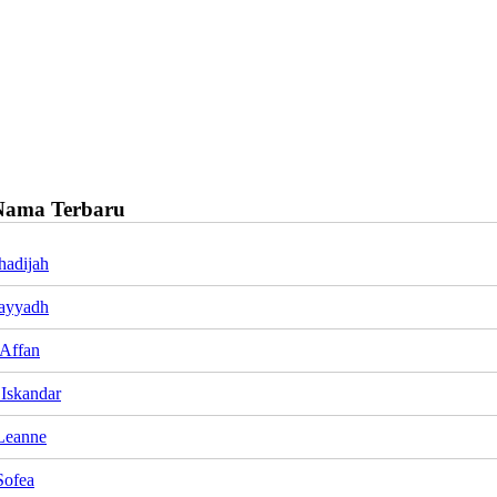
Nama Terbaru
hadijah
ayyadh
Affan
Iskandar
Leanne
Sofea