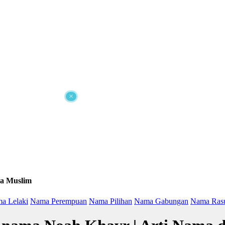
×
a Muslim
a Lelaki
Nama Perempuan
Nama Pilihan
Nama Gabungan
Nama Ras