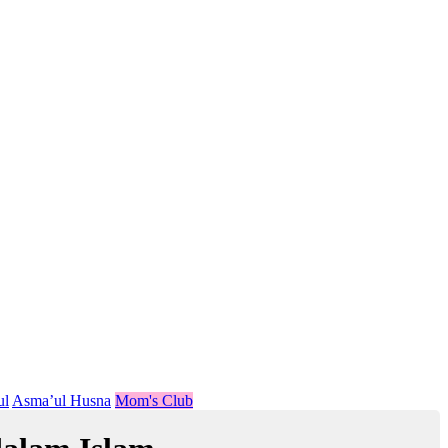
ul
Asma’ul Husna
Mom's Club