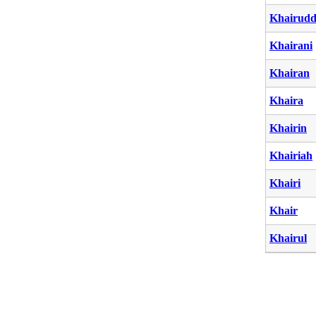
Khairudd
Khairani
Khairan
Khaira
Khairin
Khairiah
Khairi
Khair
Khairul