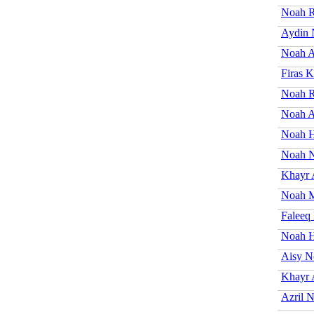
Noah R
Aydin 
Noah A
Firas 
Noah 
Noah A
Noah H
Noah N
Khayr
Noah M
Faleeq
Noah H
Aisy N
Khayr 
Azril 