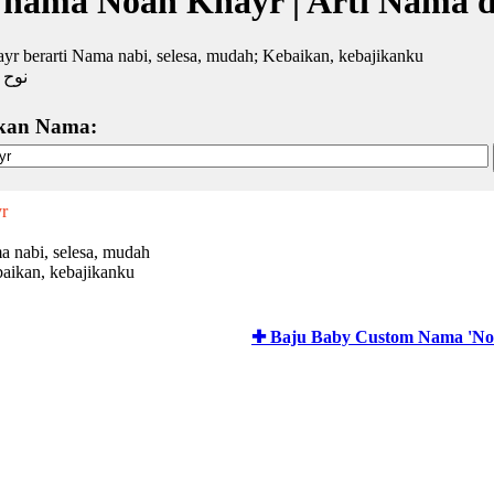
 nama Noah Khayr | Arti Nama 
r berarti Nama nabi, selesa, mudah; Kebaikan, kebajikanku
نوح 
kan Nama:
r
 nabi, selesa, mudah
aikan, kebajikanku
✚ Baju Baby Custom Nama 'No