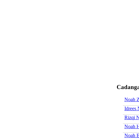
Cadanga
Noah Z
Idrees
Rizqi 
Noah H
Noah E