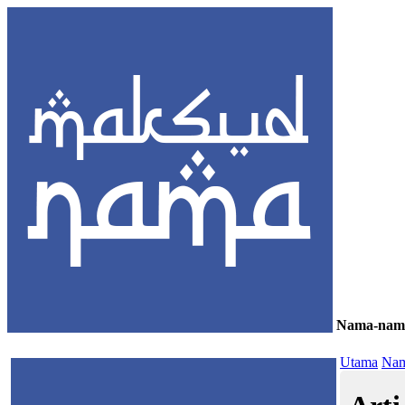
Nama-nam
≡
Utama
Nam