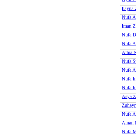
Ilayna
Nufa A
Iman Z
Nufa D
Nufa A
Athia 
Nufa S
Nufa 
Nufa I
Nufa I
Asya Z
Zuhayr
Nufa Al
Ainan 
Nufa M