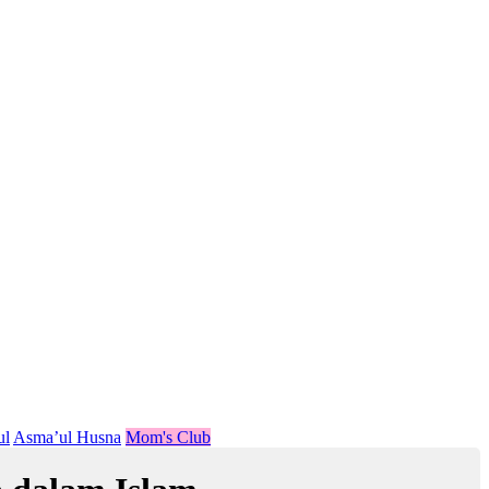
ul
Asma’ul Husna
Mom's Club