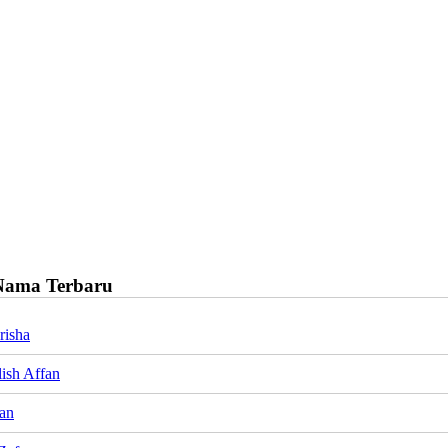
Nama Terbaru
risha
lish Affan
ran