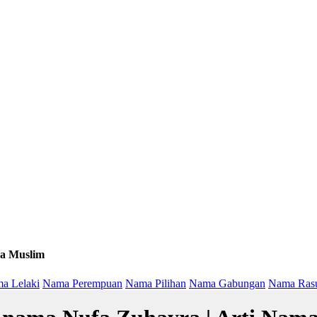
a Muslim
a Lelaki
Nama Perempuan
Nama Pilihan
Nama Gabungan
Nama Ras