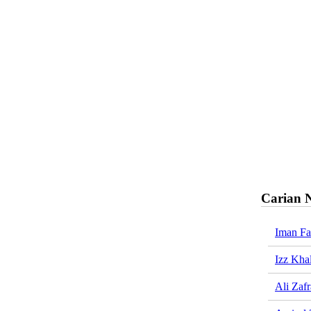
Carian 
Iman Fa
Izz Kha
Ali Zaf