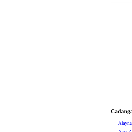
Cadanga
Alayna
Ayra Z