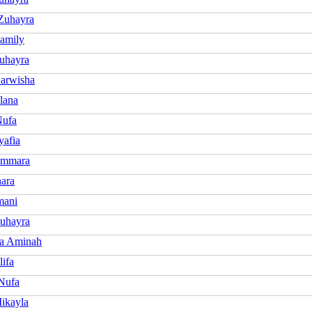
 Zuhayra
amily
uhayra
arwisha
lana
Nufa
yafia
Ammara
nara
mani
uhayra
a Aminah
ifa
Nufa
ikayla