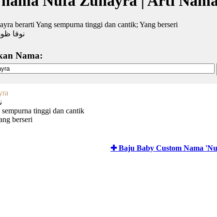
 nama Nufa Zuhayra | Arti Nam
yra berarti Yang sempurna tinggi dan cantik; Yang berseri
نوفا ظوه
kan Nama:
yra
ن
 sempurna tinggi dan cantik
ang berseri
✚ Baju Baby Custom Nama 'Nu