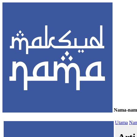
Nama-nam
≡
Utama
Nam