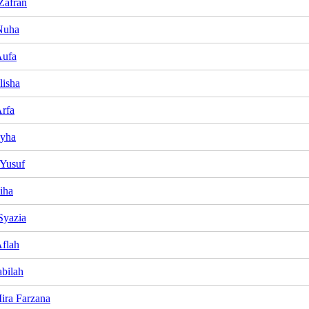
Zafran
Nuha
Aufa
lisha
rfa
ayha
Yusuf
iha
Syazia
flah
bilah
ira Farzana