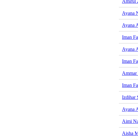
Amirul 
Ayana 
Ayana 
Iman Fa
Ayana A
Iman F
Ammar 
Iman Fa
Izdihar 
Ayana A
Aimi Na
Aisha M