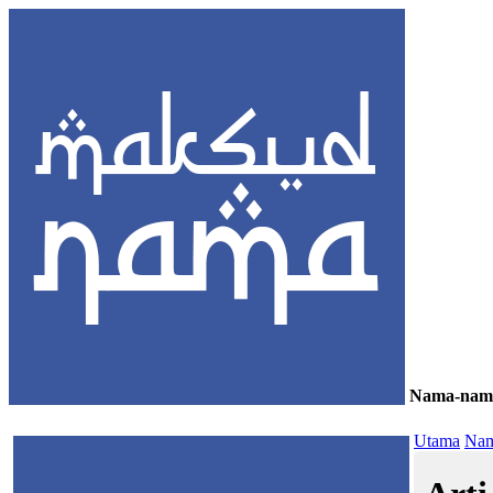
Nama-nam
≡
Utama
Nam