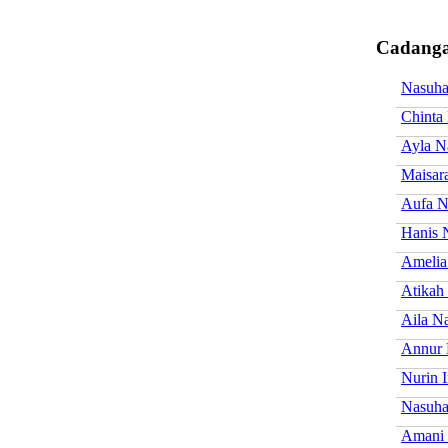
Cadanga
Nasuha
Chinta
Ayla N
Maisar
Aufa N
Hanis 
Amelia
Atikah
Aila N
Annur 
Nurin I
Nasuha
Amani