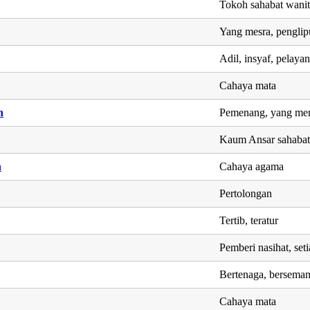
Tokoh sahabat wani
Yang mesra, penglip
Adil, insyaf, pelaya
Cahaya mata
h
Pemenang, yang men
Kaum Ansar sahaba
n
Cahaya agama
Pertolongan
Tertib, teratur
Pemberi nasihat, setia
Bertenaga, berseman
Cahaya mata