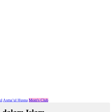
ul
Asma’ul Husna
Mom's Club