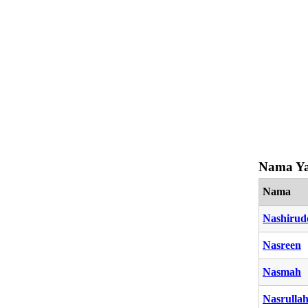
Nama Ya
Nama
Nashirud
Nasreen
Nasmah
Nasrulla