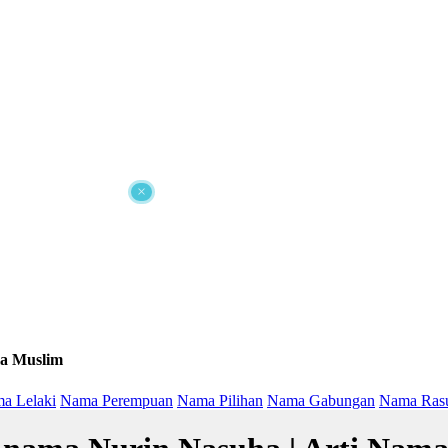
×
a Muslim
a Lelaki
Nama Perempuan
Nama Pilihan
Nama Gabungan
Nama Ras