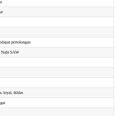
ta
ur
n
dapat pertolongan
t Nabi SAW
, loyal, ikhlas
gat