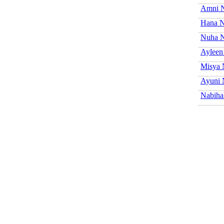
Amni 
Hana N
Nuha 
Ayleen
Misya 
Ayuni 
Nabiha