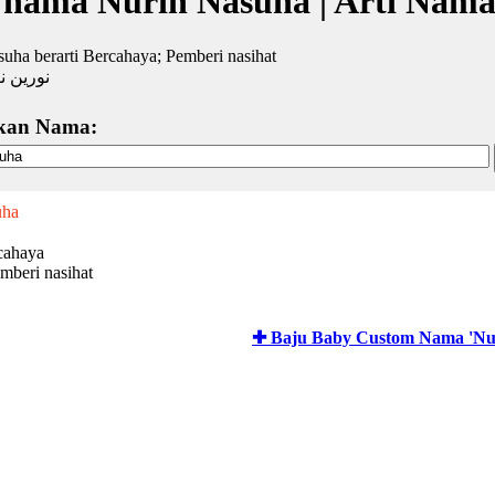
 nama Nurin Nasuha | Arti Nama
uha berarti Bercahaya; Pemberi nasihat
نورين ن
kan Nama:
uha
cahaya
mberi nasihat
✚ Baju Baby Custom Nama 'Nu