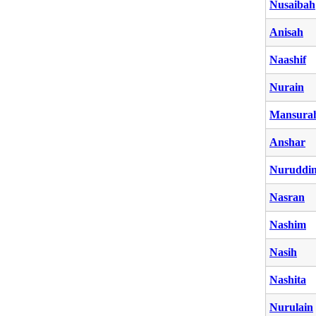
Nusaibah
Anisah
Naashif
Nurain
Mansura
Anshar
Nuruddi
Nasran
Nashim
Nasih
Nashita
Nurulain