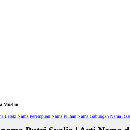
a Muslim
a Lelaki
Nama Perempuan
Nama Pilihan
Nama Gabungan
Nama Ras