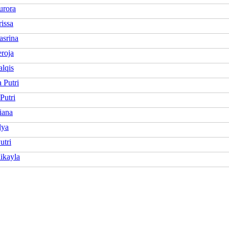
urora
rissa
asrina
eroja
alqis
a Putri
Putri
iana
lya
utri
ikayla