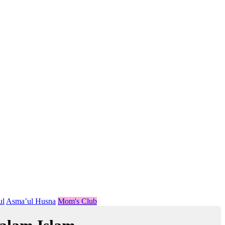
ul
Asma’ul Husna
Mom's Club