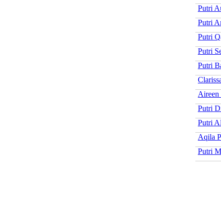
Putri A
Putri A
Putri Q
Putri S
Putri B
Clariss
Aireen 
Putri D
Putri A
Aqila P
Putri M