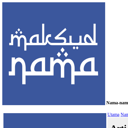
Nama-nam
≡
Utama
Nam