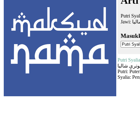
Arti
Putri Syal
Jawi:
ليا
Masuk
Putri Syali
وتري شاليا
Putri: Puter
Syalia: Pen