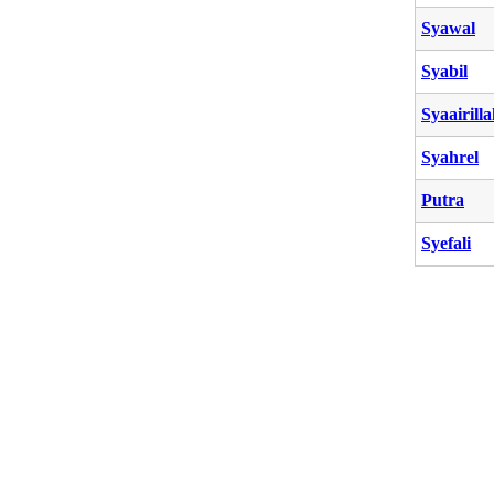
Syawal
Syabil
Syaairill
Syahrel
Putra
Syefali