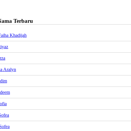
Nama Terbaru
aiha Khadijah
tiyaz
rza
a Aralyn
adim
adeem
ofia
Sofea
Sofea