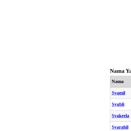
Nama Ya
Nama
Syamil
Syubli
Syakeela
Syarahil