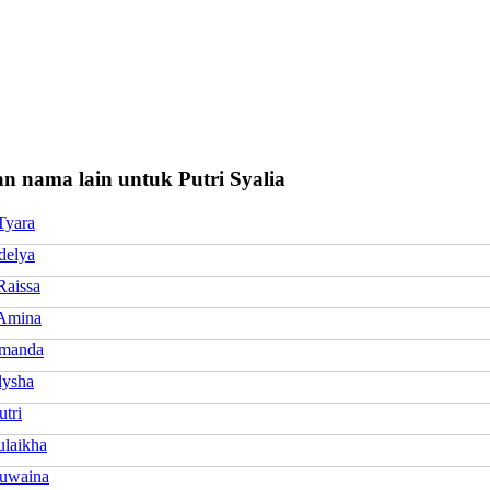
 nama lain untuk Putri Syalia
Tyara
delya
Raissa
 Amina
Amanda
lysha
utri
ulaikha
Huwaina