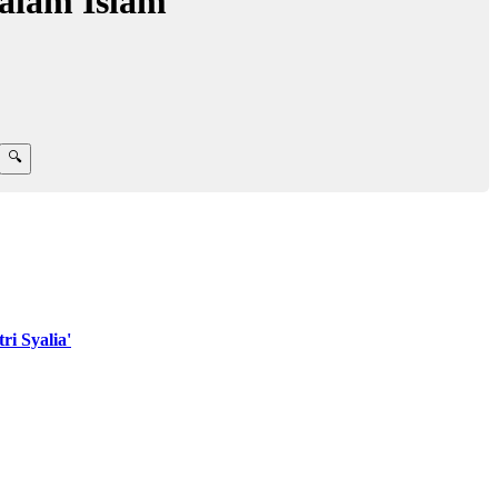
dalam Islam
i Syalia'