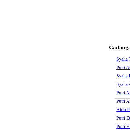
Cadangan
Syalia 
Putri A
Syalia 
Syalia
Putri 
Putri A
Airin P
Putri Z
Putri 