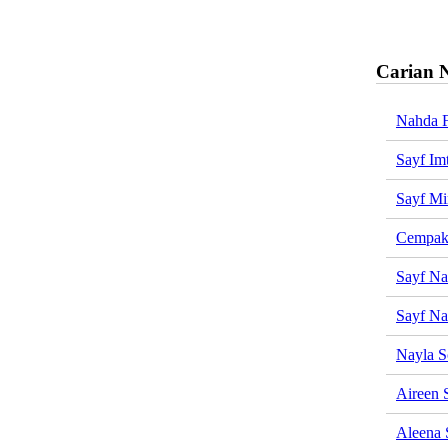
Carian 
Nahda F
Sayf Im
Sayf Mi
Cempak
Sayf N
Sayf N
Nayla S
Aireen 
Aleena 