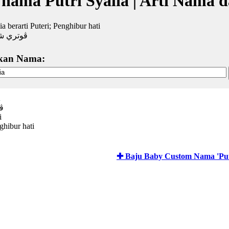
 nama Putri Syalia | Arti Nama 
ia berarti Puteri; Penghibur hati
ڤوتري شا
kan Nama:
a
ڤ
i
ghibur hati
✚ Baju Baby Custom Nama 'Putr