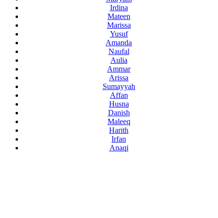
Irdina
Mateen
Marissa
Yusuf
Amanda
Naufal
Aulia
Ammar
Arissa
Sumayyah
Affan
Husna
Danish
Maleeq
Harith
Irfan
Anaqi