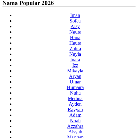
Nama Popular 2026
Iman
Sofea
Aisy
Naura
Hana
Haura
Zahra
Nayla
Inara
Izz
Mikayla
Aryan
Umar
Humaira
Nuha
Medina
Ayden
Rayyan
Adam
Noah
Azzahra
Aisyah
Maryam