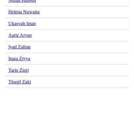
Nufail Hazeeq
Helena Nuwaira
Ukasyah Iman
Aariz Aryan
Iyad Zafran
Inara Ziyya
Tariq Ziqri
Thaqif Zaki