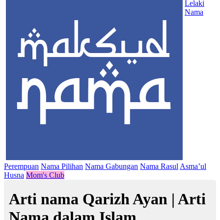
Lelaki
Nama
Perempuan
Nama Pilihan
Nama Gabungan
Nama Rasul
Asma’ul
Husna
Mom's Club
Arti nama Qarizh Ayan | Arti
Nama dalam Islam