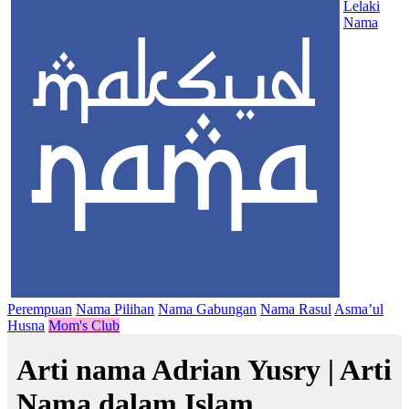
Lelaki
Nama
Perempuan
Nama Pilihan
Nama Gabungan
Nama Rasul
Asma’ul
Husna
Mom's Club
Arti nama Adrian Yusry | Arti
Nama dalam Islam