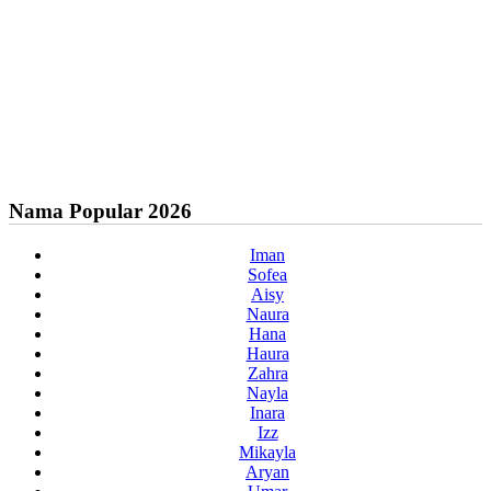
Nama Popular 2026
Iman
Sofea
Aisy
Naura
Hana
Haura
Zahra
Nayla
Inara
Izz
Mikayla
Aryan