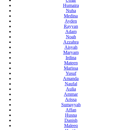
Umar
Humaira
Nuha
Medina
Ayden
Rayyan
Adam
Noah
Azzahra
Aisyah
Maryam
Irdina
Mateen
Marissa
Yusuf
Amanda
Naufal
Aulia
Ammar
Arissa
Sumayyah
Affan
Husna
Danish
Maleeq