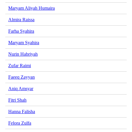
Maryam Aliyah Humaira
Almira Raissa
Farha Syahira
Maryam Syahira
Nurin Habriyah
Zufar Raimi
Faeeq Zayyan
Aniq Amsyar
Fitri Shah
Hanna Falisha
Felora Zulfa