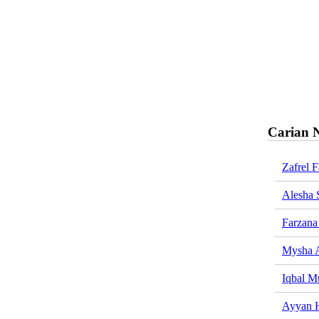
Carian 
Zafrel 
Alesha 
Farzana
Mysha A
Iqbal M
Ayyan 