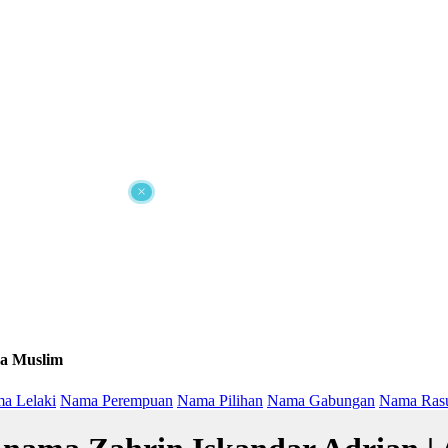
×
a Muslim
a Lelaki
Nama Perempuan
Nama Pilihan
Nama Gabungan
Nama Ras