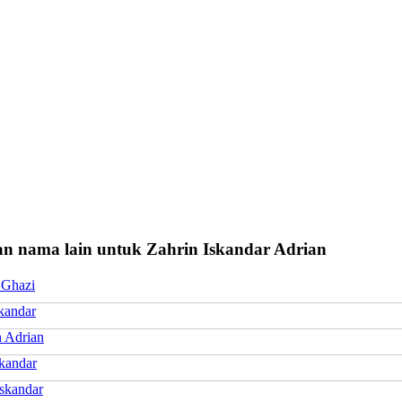
n nama lain untuk Zahrin Iskandar Adrian
 Ghazi
kandar
 Adrian
skandar
Iskandar