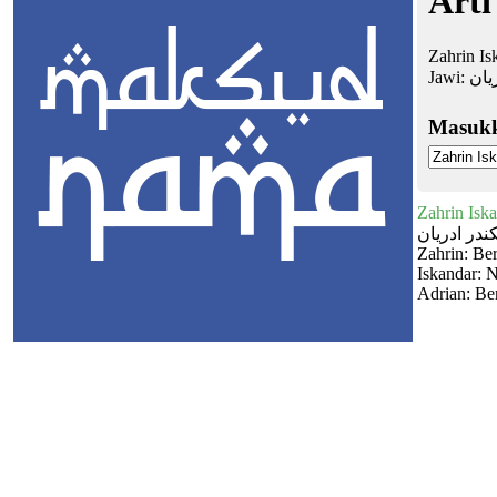
Arti
Zahrin Is
Jawi:
يان
Masuk
Zahrin Isk
در ادريان
Zahrin: Ber
Iskandar: 
Adrian: Be