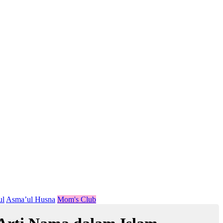
ul
Asma’ul Husna
Mom's Club