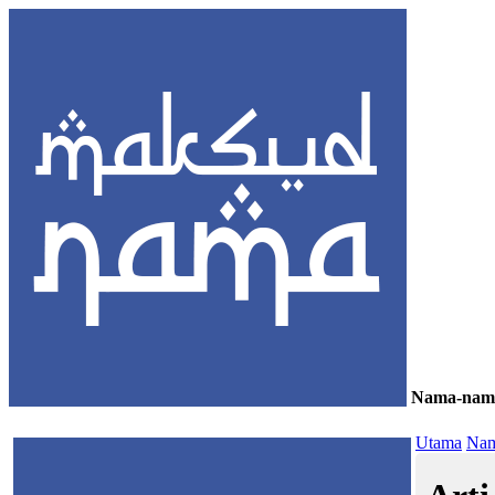
Nama-nam
≡
Utama
Nam