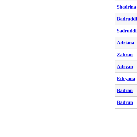
Shadrina
Badrudd
Sadruddi
Adriana
Zahran
Adryan
Edryana
Badran
Badrun