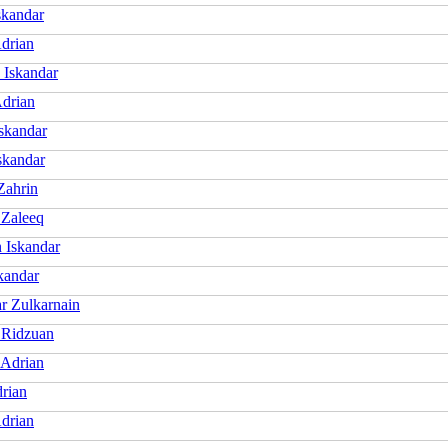
skandar
Adrian
Iskandar
drian
skandar
skandar
Zahrin
 Zaleeq
 Iskandar
kandar
r Zulkarnain
 Ridzuan
 Adrian
drian
Adrian