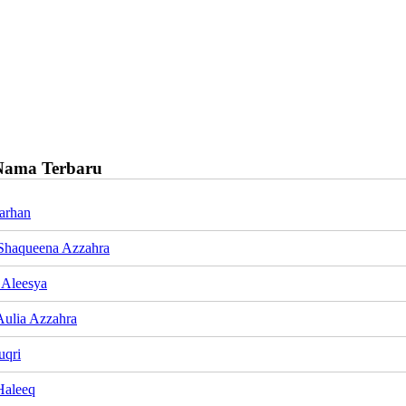
Nama Terbaru
Farhan
Shaqueena Azzahra
 Aleesya
ulia Azzahra
uqri
Haleeq