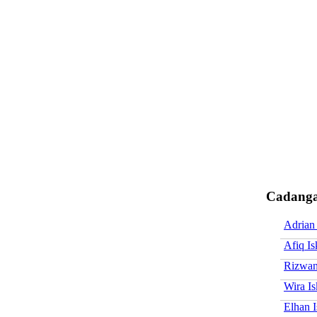
Cadanga
Adrian
Afiq Is
Rizwan
Wira I
Elhan 