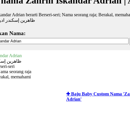
 nama Zahrin Iskandar Adrian |
kandar Adrian berarti Berseri-seri; Nama seorang raja; Berakal, memah
ظاهرين إسكندر ادر
kan Nama:
andar Adrian
ظاهرين إسكن
seri-seri
Nama seorang raja
rakal, memahami
✚ Baju Baby Custom Nama 'Zah
Adrian'