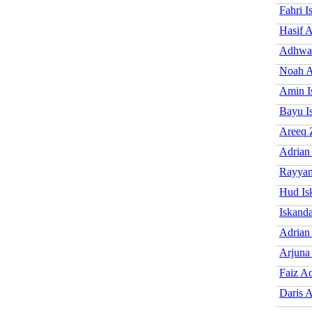
Fahri I
Hasif 
Adhwa 
Noah A
Amin I
Bayu I
Areeq 
Adrian
Rayyan
Hud Is
Iskanda
Adrian
Arjuna
Faiz A
Daris 