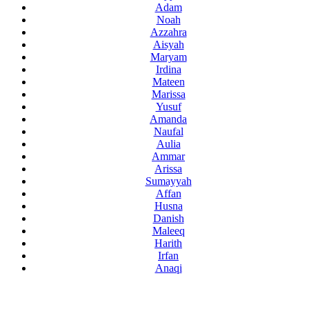
Adam
Noah
Azzahra
Aisyah
Maryam
Irdina
Mateen
Marissa
Yusuf
Amanda
Naufal
Aulia
Ammar
Arissa
Sumayyah
Affan
Husna
Danish
Maleeq
Harith
Irfan
Anaqi