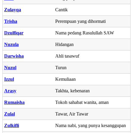
Zulayqa
Cantik
Trisha
Perempuan yang dihormati
Dzulfiqar
Nama pedang Rasulullah SAW
Nuzula
Hidangan
Darwisha
Ahli tasawuf
Nuzul
Turun
Izzul
Kemuliaan
Arasy
Takhta, kebenaran
Rumaisha
Tokoh sahabat wanita, aman
Zulal
Tawar, Air Tawar
Zulkifli
Nama nabi, yang punya kesanggupan