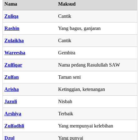
Nama
Maksud
Zuliqa
Cantik
Rashin
Yang bagus, ganjaran
Zulaikha
Cantik
Wareesha
Gembira
Zulfiqar
Nama pedang Rasulullah SAW
Zulfan
Taman seni
Arisha
Ketinggian, ketenangan
Jazuli
Nisbah
Arshiya
Terbaik
Zulfadhli
Yang mempunyai kelebihan
Dzul
Yang punyai