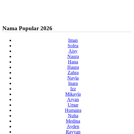
Nama Popular 2026
Iman
Sofea
Aisy
Naura
Hana
Haura
Zahra
Nayla
Inara
Izz
Mikayla
Aryan
Umar
Humaira
Nuha
Medina
Ayden
Rayyan