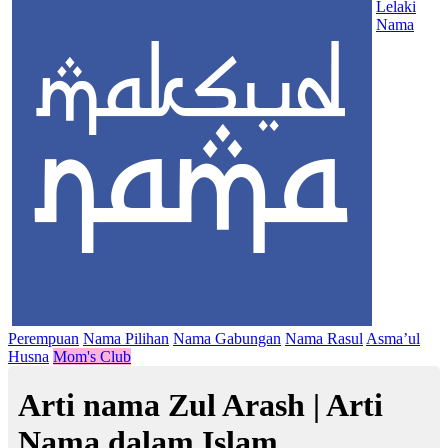
Lelaki
Nama
Perempuan
Nama Pilihan
Nama Gabungan
Nama Rasul
Asma’ul
Husna
Mom's Club
Arti nama Zul Arash | Arti
Nama dalam Islam